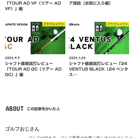
「TOUR AD VF（ツアー AD
ア探訪【お気に入り編】
VF）」編
クラブ-シャフト
クラブ-シャフト
2024.9.9
2025.1.22
シャフト徹底試打レビュー
シャフト徹底試打レビュー「24
「TOUR AD GC（ツアー AD
VENTUS BLACK（24 ベンタ
GC）」編
ス…
ABOUT
この記事をかいた人
ゴルフおじさん
ゴルフが好きで、ゴルフ業界の仕事に就くほどのゴルフバ