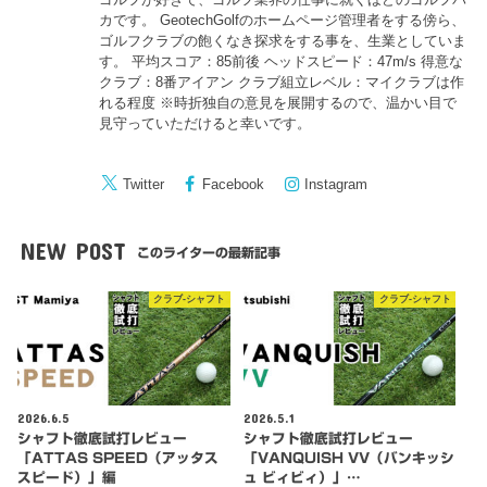
カです。 GeotechGolfのホームページ管理者をする傍ら、
ゴルフクラブの飽くなき探求をする事を、生業としていま
す。 平均スコア：85前後 ヘッドスピード：47m/s 得意な
クラブ：8番アイアン クラブ組立レベル：マイクラブは作
れる程度 ※時折独自の意見を展開するので、温かい目で
見守っていただけると幸いです。
Twitter
Facebook
Instagram
NEW POST
このライターの最新記事
クラブ-シャフト
クラブ-シャフト
2026.6.5
2026.5.1
シャフト徹底試打レビュー
シャフト徹底試打レビュー
「ATTAS SPEED（アッタス
「VANQUISH VV（バンキッシ
スピード）」編
ュ ビィビィ）」…