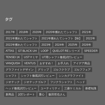
タグ
2017年
2018年
2020年
2020年獲れたてシャフト
2021年
2021年獲れたてシャフト
2021年獲れたてシャフト【秋】
2022年
2022年獲れたてシャフト
2023年
2024年
2025年
2026年
ATTAS
GT BLACK UH
LOOP
QUELOT REシリーズ
SPEEDER
TENSEI 1K
USTマミヤ
UT用シャフト徹底試打レビュー
VANQUISH
VENTUS
おすすめ！
お手入れ
アイデア商品
グラファイトデザイン
グリップ
ゴルフクラブ
ゴルフフェア
シャフト
シャフト徹底試打レビュー
シンカグラファイト
ジオテック
ジオテックゴルフ
フジクラシャフト
ヘッド
ヘッド徹底試打レビュー
ユーティリティ
三菱ケミカル
基礎知識
新商品
試打レポート
重心
飯田哲也さん