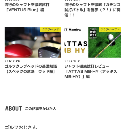
流行のシャフトを徹底試打
流行のシャフトを徹底「ガチンコ
「VENTUS Blue」編
試打バトル」を勝手（？！）に開
催！！
クラブ-ヘッド
クラブ-シャフト
2017.2.24
2024.12.2
ゴルフクラブヘッドの基礎知識
シャフト徹底試打レビュー
【スペックの意味 ウッド編】
「ATTAS MB-HY（アッタス
MB-HY）」編
ABOUT
この記事をかいた人
ゴルフおじさん