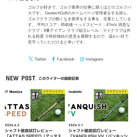
ゴルフが好きで、ゴルフ業界の仕事に就くほどのゴルフバ
カです。 GeotechGolfのホームページ管理者をする傍ら、
ゴルフクラブの飽くなき探求をする事を、生業としていま
す。 平均スコア：85前後 ヘッドスピード：47m/s 得意な
クラブ：8番アイアン クラブ組立レベル：マイクラブは作
れる程度 ※時折独自の意見を展開するので、温かい目で
見守っていただけると幸いです。
Twitter
Facebook
Instagram
NEW POST
このライターの最新記事
クラブ-シャフト
クラブ-シャフト
2026.6.5
2026.5.1
シャフト徹底試打レビュー
シャフト徹底試打レビュー
「ATTAS SPEED（アッタス
「VANQUISH VV（バンキッシ