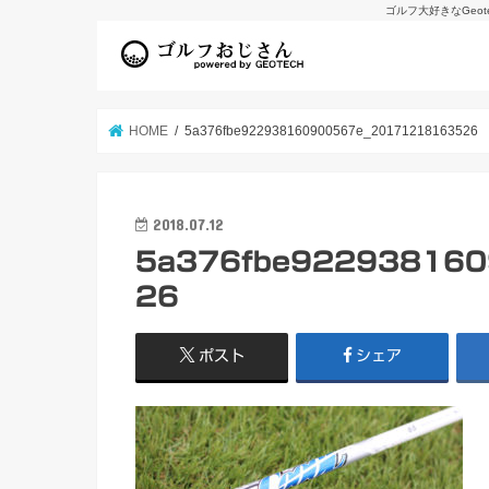
ゴルフ大好きなGeo
HOME
5a376fbe922938160900567e_20171218163526
2018.07.12
5a376fbe92293816
26
ポスト
シェア