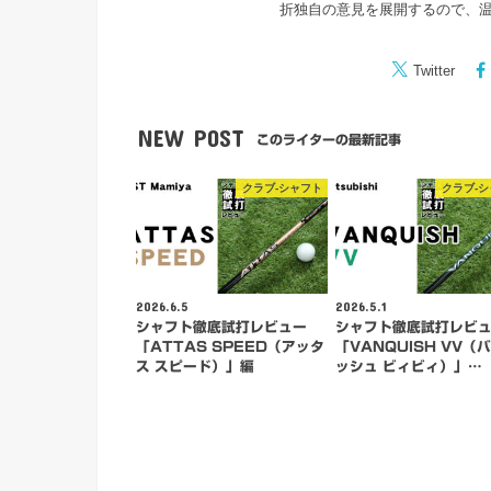
折独自の意見を展開するので、
Twitter
NEW POST
このライターの最新記事
クラブ-シャフト
クラブ-
2026.6.5
2026.5.1
シャフト徹底試打レビュー
シャフト徹底試打レビ
「ATTAS SPEED（アッタ
「VANQUISH VV（
ス スピード）」編
ッシュ ビィビィ）」…