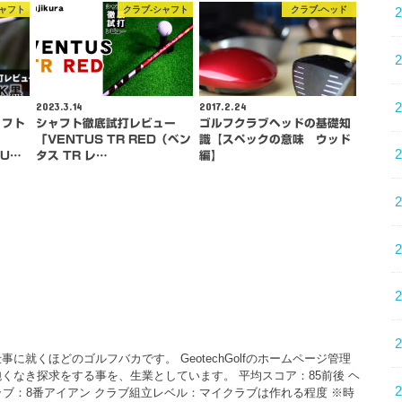
シャフト
クラブ-シャフト
クラブ-ヘッド
2023.3.14
2017.2.24
ャフト
シャフト徹底試打レビュー
ゴルフクラブヘッドの基礎知
「VENTUS TR RED（ベン
識【スペックの意味 ウッド
MU…
タス TR レ…
編】
に就くほどのゴルフバカです。 GeotechGolfのホームページ管理
くなき探求をする事を、生業としています。 平均スコア：85前後 ヘ
クラブ：8番アイアン クラブ組立レベル：マイクラブは作れる程度 ※時