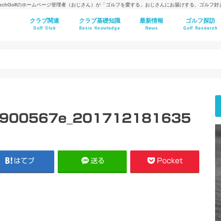
techGolfのホームページ管理者（おじさん）が「ゴルフを愛する」おじさんにお届けする、ゴルフ
クラブ関連
クラブ基礎知識
最新情報
ゴルフ探訪
Golf Club
Basic Knowledge
News
Golf Research
0900567e_201712181635
はてブ
送る
Pocket