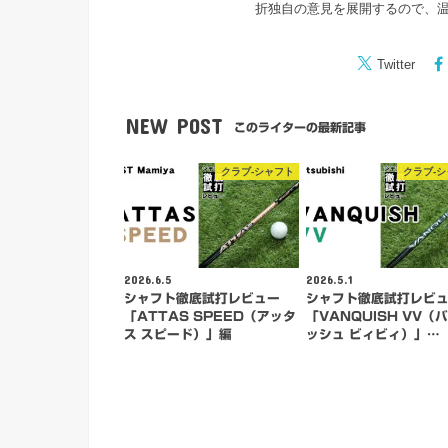
折独自の意見を展開するので、
Twitter
NEW POST
このライターの最新記事
クラブ-シャフト
クラブ-
2026.6.5
2026.5.1
シャフト徹底試打レビュー
シャフト徹底試打レビ
「ATTAS SPEED（アッタ
「VANQUISH VV（
ス スピード）」編
ッシュ ビィビィ）」…