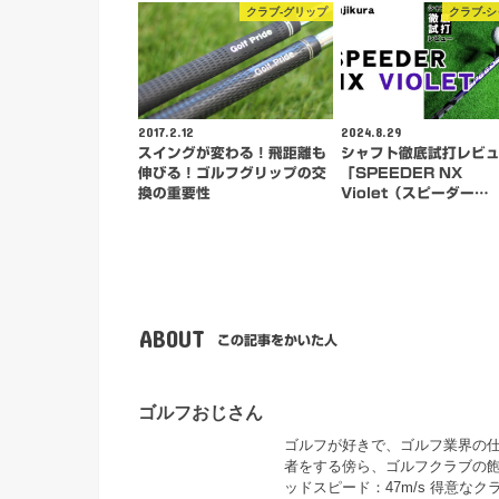
クラブ-グリップ
クラブ-
2017.2.12
2024.8.29
スイングが変わる！飛距離も
シャフト徹底試打レビ
伸びる！ゴルフグリップの交
「SPEEDER NX
換の重要性
Violet（スピーダー…
ABOUT
この記事をかいた人
ゴルフおじさん
ゴルフが好きで、ゴルフ業界の仕事
者をする傍ら、ゴルフクラブの飽
ッドスピード：47m/s 得意な