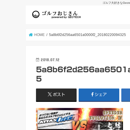
ゴルフ大好きなGeo
HOME
5a8b6f2d256aa6501a0000f2_20180220094325
2018.07.12
5a8b6f2d256aa6501
5
ポスト
シェア