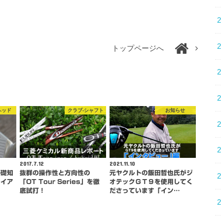
トップページへ
ヘッド
クラブ-シャフト
お知らせ
2017.7.12
2021.11.10
基礎知
抜群の操作性と方向性の
元ヤクルトの飯田哲也氏がジ
アイア
「OT Tour Series」を徹
オテックＧＴ９を使用してく
底試打！
ださっています「イン…