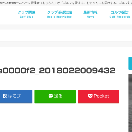
techGolfのホームページ管理者（おじさん）が「ゴルフを愛する」おじさんにお届けする、ゴルフ
クラブ関連
クラブ基礎知識
最新情報
ゴルフ探訪
Golf Club
Basic Knowledge
News
Golf Research
a0000f2_2018022009432
はてブ
送る
Pocket