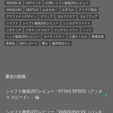
TENSEI 1K
USTマミヤ
UT用シャフト徹底試打レビュー
VANQUISH
VENTUS
おすすめ！
お手入れ
アイデア商品
グラファイトデザイン
グリップ
ゴルフクラブ
ゴルフフェア
シャフト
シャフト徹底試打レビュー
シンカグラファイト
ジオテック
ジオテックゴルフ
フジクラシャフト
ヘッド
ヘッド徹底試打レビュー
ユーティリティ
三菱ケミカル
基礎知識
新商品
試打レポート
重心
飯田哲也さん
最近の投稿
シャフト徹底試打レビュー「ATTAS SPEED（アッタ
ス スピード）」編
シャフト徹底試打レビュー「VANQUISH VV（バンキ