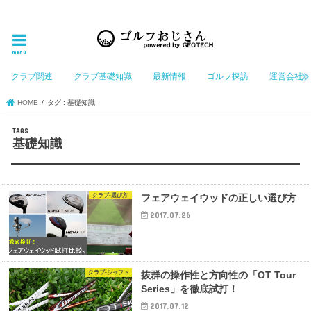
ゴルフ大好きなGeotechGolfのホームページ管理者（おじさん）が「ゴルフを愛する」おじさんに
お届けする、ゴルフ好きの為のホームページ
menu
クラブ関連
クラブ基礎知識
最新情報
ゴルフ探訪
運営会社
HOME
タグ : 基礎知識
基礎知識
クラブ-選び方
フェアウェイウッドの正しい選び方
2017.07.26
クラブ-シャフト
抜群の操作性と方向性の「OT Tour
Series」を徹底試打！
2017.07.12