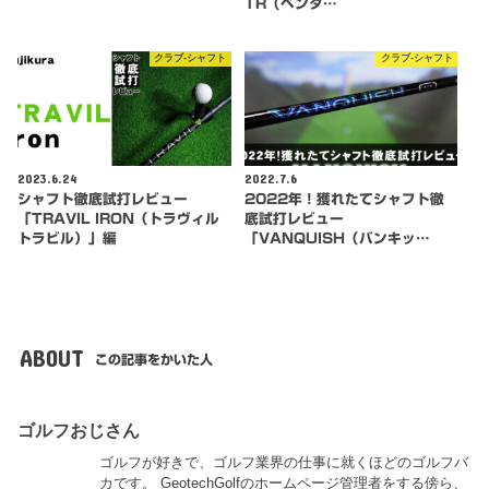
TR（ベンタ…
クラブ-シャフト
クラブ-シャフト
2023.6.24
2022.7.6
シャフト徹底試打レビュー
2022年！獲れたてシャフト徹
「TRAVIL IRON（トラヴィル
底試打レビュー
トラビル）」編
「VANQUISH（バンキッ…
ABOUT
この記事をかいた人
ゴルフおじさん
ゴルフが好きで、ゴルフ業界の仕事に就くほどのゴルフバ
カです。 GeotechGolfのホームページ管理者をする傍ら、