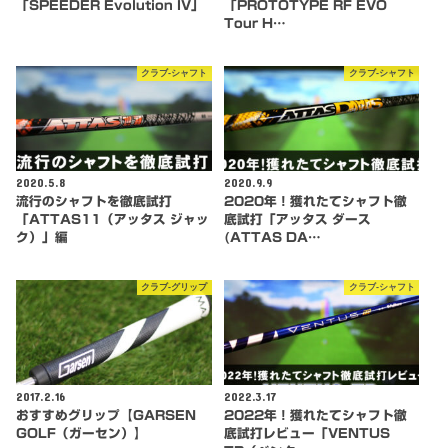
「SPEEDER Evolution IV」
「PROTOTYPE RF EVO
Tour H…
クラブ-シャフト
クラブ-シャフト
2020.5.8
2020.9.9
流行のシャフトを徹底試打
2020年！獲れたてシャフト徹
「ATTAS11（アッタス ジャッ
底試打「アッタス ダース
ク）」編
(ATTAS DA…
クラブ-グリップ
クラブ-シャフト
2017.2.16
2022.3.17
おすすめグリップ【GARSEN
2022年！獲れたてシャフト徹
GOLF（ガーセン）】
底試打レビュー「VENTUS