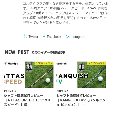
ゴルフクラブの飽くなき探求をする事を、生業としていま
す。 平均スコア：85前後 ヘッドスピード：47m/s 得意な
クラブ：8番アイアン クラブ組立レベル：マイクラブは作
れる程度 ※時折独自の意見を展開するので、温かい目で
見守っていただけると幸いです。
Twitter
Facebook
Instagram
NEW POST
このライターの最新記事
クラブ-シャフト
クラブ-シャフト
2026.6.5
2026.5.1
シャフト徹底試打レビュー
シャフト徹底試打レビュー
「ATTAS SPEED（アッタス
「VANQUISH VV（バンキッシ
スピード）」編
ュ ビィビィ）」…